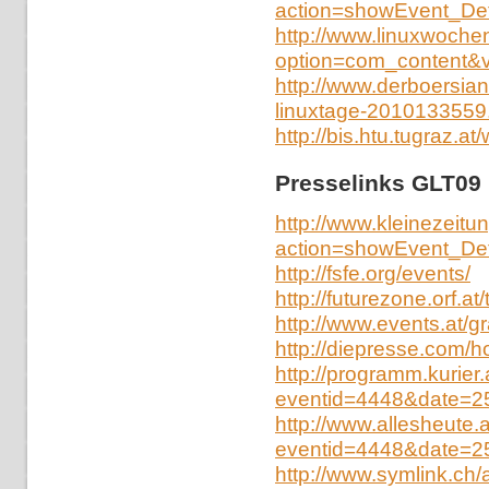
action=showEvent_Det
http://www.linuxwoche
option=com_content&v
http://www.derboersian
linuxtage-2010133559
http://bis.htu.tugraz.a
Presselinks GLT09
http://www.kleinezeitun
action=showEvent_De
http://fsfe.org/events/
http://futurezone.orf.at
http://www.events.at/g
http://diepresse.com/
http://programm.kurier
eventid=4448&date=2
http://www.allesheute.
eventid=4448&date=2
http://www.symlink.ch/