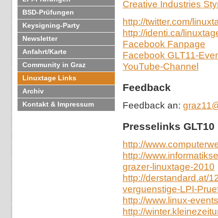
Creative Industries St
BSD-Prüfungen
http://twitter.com/linux
Keysigning-Party
http://identi.ca/linuxtag
Newsletter
Facebook Fanpage
Anfahrt/Karte
Facebook GLT11-Even
Community in Graz
YouTube-Channel
Linuxtage Links
Feedback
Archiv
Feedback an:
graz11@
Kontakt & Impressum
Presselinks GLT10
http://www.computerwe
http://www.informatiks
grazer-linuxtage-2010
http://derstandard.at
verguenstige-LPI-Pru
http://www.linux-event
http://winter.kleineze