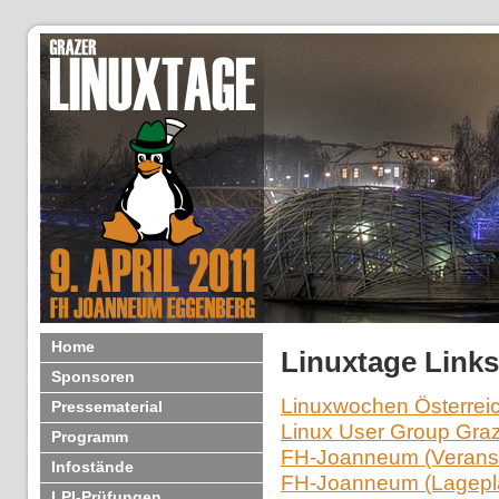
Home
Linuxtage Links
Sponsoren
Linuxwochen Österrei
Pressematerial
Linux User Group Gra
Programm
FH-Joanneum (Veranst
Infostände
FH-Joanneum (Lagepl
LPI-Prüfungen