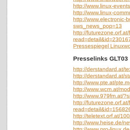
http://www.linux-event
http://www.linux-commu
http://www.electronic-
sws_news_pop=13
http://futurezone.orf.at
read=detail&id=2301
Pressespiegel Linuxw
Presselinks GLT03
http://derstandard.at/
http://derstandard.at
http://www.pte.at/pte
http://www.wcm.at/mo
http://www.979fm.at/?s
http://futurezone.orf.at
read=detail&id=1568
http://teletext.orf.at/
http://www.heise.de/ne
http://www.pro-linux.