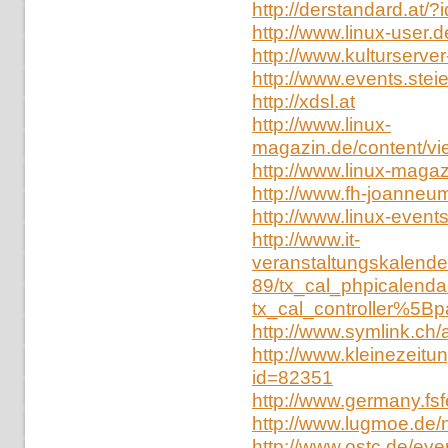
http://derstandard.at/
http://www.linux-user
http://www.kulturserve
http://www.events.stei
http://xdsl.at
http://www.linux-
magazin.de/content/vi
http://www.linux-maga
http://www.fh-joanneum
http://www.linux-event
http://www.it-
veranstaltungskalender
89/tx_cal_phpicalenda
tx_cal_controller%5
http://www.symlink.ch/
http://www.kleinezeitu
id=82351
http://www.germany.fsf
http://www.lugmoe.de/
http://www.ostc.de/eve