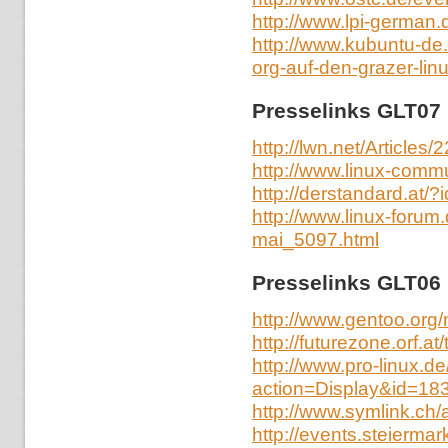
http://www.lpi-german.
http://www.kubuntu-de
org-auf-den-grazer-lin
Presselinks GLT07
http://lwn.net/Articles/
http://www.linux-comm
http://derstandard.at/
http://www.linux-forum.
mai_5097.html
Presselinks GLT06
http://www.gentoo.org
http://futurezone.orf.at
http://www.pro-linux.de
action=Display&id=18
http://www.symlink.ch/
http://events.steiermar