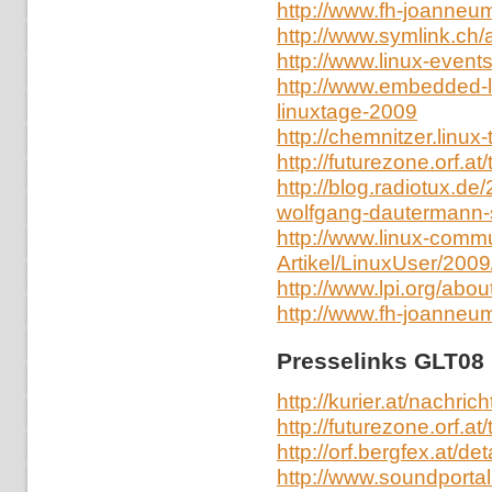
http://www.fh-joanneu
http://www.symlink.ch/
http://www.linux-event
http://www.embedded-li
linuxtage-2009
http://chemnitzer.linux
http://futurezone.orf.at
http://blog.radiotux.d
wolfgang-dautermann-st
http://www.linux-commun
Artikel/LinuxUser/2009
http://www.lpi.org/abo
http://www.fh-joanneu
Presselinks GLT08
http://kurier.at/nachri
http://futurezone.orf.at
http://orf.bergfex.at/det
http://www.soundportal